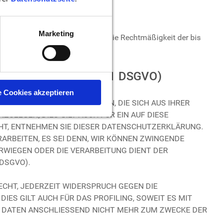
Marketing
nwilligung jederzeit widerrufen. Die Rechtmäßigkeit der bis
Direktwerbung (Art. 21 DSGVO)
e Cookies akzeptieren
EIT DAS RECHT, AUS GRÜNDEN, DIE SICH AUS IHRER
LEGEN; DIES GILT AUCH FÜR EIN AUF DIESE
UHT, ENTNEHMEN SIE DIESER DATENSCHUTZERKLÄRUNG.
RBEITEN, ES SEI DENN, WIR KÖNNEN ZWINGENDE
RWIEGEN ODER DIE VERARBEITUNG DIENT DER
DSGVO).
ECHT, JEDERZEIT WIDERSPRUCH GEGEN DIE
ES GILT AUCH FÜR DAS PROFILING, SOWEIT ES MIT
N DATEN ANSCHLIESSEND NICHT MEHR ZUM ZWECKE DER