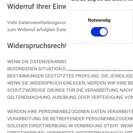
Widerruf Ihrer Einwilligung zur Datenve
Einwilligungsauswahl
Notwendig
Viele Datenverarbeitungsvorgänge sind nur mit Ihrer ausdrück
zum Widerruf erfolgten Datenverarbeitung bleibt vom Widerr
Widerspruchsrecht gegen die Datenerh
WENN DIE DATENVERARBEITUNG AUF GRUNDLAGE VON ART. 
BESONDEREN SITUATION ERGEBEN, GEGEN DIE VERARBEI
BESTIMMUNGEN GESTÜTZTES PROFILING. DIE JEWEILIG
WENN SIE WIDERSPRUCH EINLEGEN, WERDEN WIR IHRE 
SCHUTZWÜRDIGE GRÜNDE FÜR DIE VERARBEITUNG NACHWE
GELTENDMACHUNG, AUSÜBUNG ODER VERTEIDIGUNG VON 
WERDEN IHRE PERSONENBEZOGENEN DATEN VERARBEITET,
VERARBEITUNG SIE BETREFFENDER PERSONENBEZOGENER 
SOLCHER DIREKTWERBUNG IN VERBINDUNG STEHT. WEN
DIREKTWERBUNG VERWENDET (WIDERSPRUCH NACH ART. 2