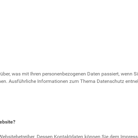
rüber, was mit Ihren personenbezogenen Daten passiert, wenn 
können. Ausführliche Informationen zum Thema Datenschutz entn
ebsite?
n Websitebetreiber. Dessen Kontaktdaten können Sie dem Impre