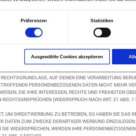
rarbeitung
Präferenzen
Statistiken
lichen Einwilligung möglich. Sie können eine bereits erteilte Ei
uf unberührt.
ebung in besonderen Fällen sowie gegen 
Ausgewählte Cookies akzeptieren
All
6 ABS. 1 LIT. E ODER F DSGVO ERFOLGT, HABEN SIE JEDERZ
TUNG IHRER PERSONENBEZOGENEN DATEN WIDERSPRUCH EINZU
E RECHTSGRUNDLAGE, AUF DENEN EINE VERARBEITUNG BER
BETROFFENEN PERSONENBEZOGENEN DATEN NICHT MEHR VERA
ISEN, DIE IHRE INTERESSEN, RECHTE UND FREIHEITEN ÜBE
RECHTSANSPRÜCHEN (WIDERSPRUCH NACH ART. 21 ABS. 1 
 UM DIREKTWERBUNG ZU BETREIBEN, SO HABEN SIE DAS R
DATEN ZUM ZWECKE DERARTIGER WERBUNG EINZULEGEN; DI
N SIE WIDERSPRECHEN, WERDEN IHRE PERSONENBEZOGENE
1 ABS. 2 DSGVO).