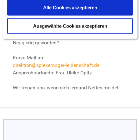
kurze Entscheidungswege, kostenfreie Unterkunft
Alle Cookies akzeptieren
(voll ausgestattet!), keine WG, leckere Verpflegung
während der Arbeitszeit, kostenfreies Wlan und
Ausgewählte Cookies akzeptieren
Waschmaschine.
Neugierig geworden?
Kurze Mail an:
direktion@spiekerooger-leidenschaft.de
Ansprechpartnerin: Frau Ulrike Opitz
Wir freuen uns, wenn sich jemand Nettes meldet!