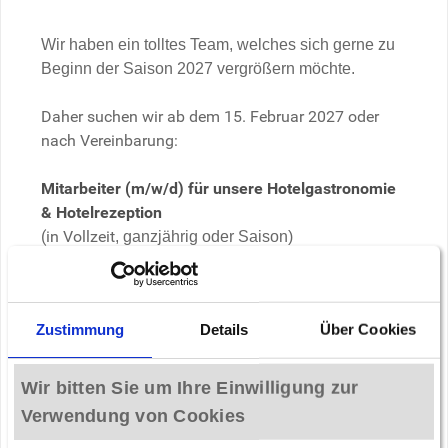
Wir haben ein tolltes Team, welches sich gerne zu
Beginn der Saison 2027 vergrößern möchte.
Daher suchen wir ab dem 15. Februar 2027 oder
nach Vereinbarung:
Mitarbeiter
(m/w/d) für unsere Hotelgastronomie
& Hotelrezeption
(in Vollzeit
, ganzjährig oder Saison)
In dieser abwechslungsreichen Rolle bist du
sowohl an der Rezeption als auch im
Zustimmung
Details
Über Cookies
Servicebereich aktiv. Egel ob du einen herzlichen
Check-in und Check-out übernimmst,
Reservierungen gewissenhaft bearbeitest oder mit
Wir bitten Sie um Ihre Einwilligung zur
Freude Getränke und Speisen im Restaurant
Verwendung von Cookies
servierst - mit deinem Einsatz hilfst du unseren