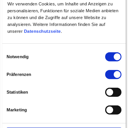
Gästen für die Dauer des Aufenthaltes den Alltag
Wir verwenden Cookies, um Inhalte und Anzeigen zu
komplett ausblenden und sich rundum wohl zu
personalisieren, Funktionen für soziale Medien anbieten
fühlen.
zu können und die Zugriffe auf unsere Website zu
analysieren. Weitere Informationen finden Sie auf
Du hast eine natürliche Freundlichkeit und gute
unserer
Datenschutzseite
.
Umgangsformen?
Du hast ein echtes Interesse und ein Gefühl für
Menschen?
Einwilligungsauswahl
Du bringst nicht nur dein Können mit ein sondern
Notwendig
auch deinen Charakter?
Präferenzen
Dann sind uns Deine Schulnoten oder
Arbeitszeugnisse nicht wichtig!
Statistiken
Quereinsteiger mit der richtigen Einstellung
nehmen wir gerne auf.
Marketing
Benefits
Viel Platz für eigene Ideen und Weiterentwicklung,