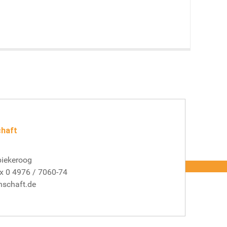
chaft
piekeroog
x 0 4976 / 7060-74
nschaft.de