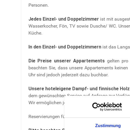
Personen.
Jedes Einzel- und Doppelzimmer
ist mit ausgest
Wasserkocher, Fön, TV sowie Dusche/ WC. Unser
Küche.
In den Einzel- und Doppelzimmern
ist das Langs
Die Preise unserer Appartements
gelten pro 
beachten Sie, dass unsere Appartements keinen 
Uhr sind jedoch jederzeit dazu buchbar.
Unsere
hoteleigene Dampf- und finnische Hol
dem gewünschten Service auf Anfrage zur Verfüg
Wir ermöglichen jetzt weniger Gästen den Zutrit
Reservierungen für Ihren Saunabesuch sind daher 
Zustimmung