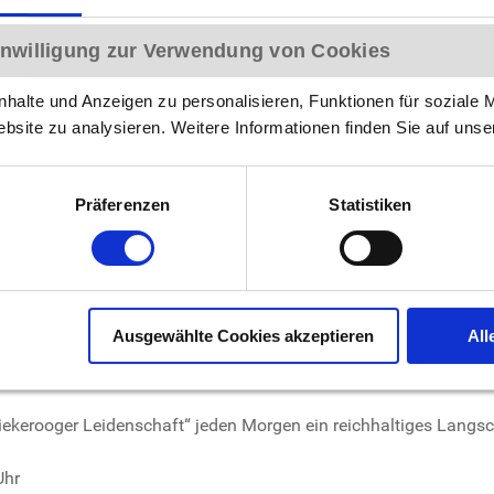
Einwilligung zur Verwendung von Cookies
gen jeweils über einen großzügigen Balkon, französischen Balko
halte und Anzeigen zu personalisieren, Funktionen für soziale 
Hilfe beim Gepäck
ist nicht täglich
vorhanden!
ebsite zu analysieren. Weitere Informationen finden Sie auf uns
ro Unterkunft ist in einigen, wenigen unserer Unterkünfte "
 werden. Der Preis für Ihren Hund beträgt 20,00 € pro Übernacht
Präferenzen
Statistiken
seres Hauses.
Auf der Insel kann es zu Schwankungen in die
rien und über Feiertage sind in unseren Einzel- und Doppel
Ausgewählte Cookies akzeptieren
All
ten ab 5 Übernachtungen möglich.
ekerooger Leidenschaft“ jeden Morgen ein reichhaltiges Langsc
Uhr