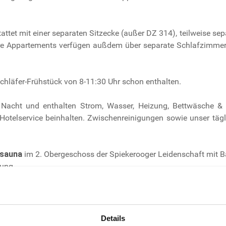
attet mit einer separaten Sitzecke (außer DZ 314), teilweise se
e Appartements verfügen außdem über separate Schlafzimmer, 
chläfer-Frühstück von 8-11:30 Uhr schon enthalten.
Nacht und enthalten Strom, Wasser, Heizung, Bettwäsche & 
Hotelservice beinhalten. Zwischenreinigungen sowie unser tägl
zsauna
im 2. Obergeschoss der Spiekerooger Leidenschaft mit Ba
ung.
t. Auf diese Weise können wir alle Hygienemaßnahmen ordnungsg
erforderlich.
Details