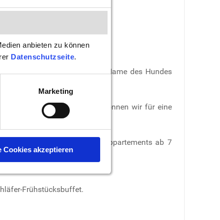
n oder eine eigene Terrasse.
Medien anbieten zu können
erer
Datenschutzseite
.
Herzlich Willkommen". Rasse und Name des Hundes
ung.
Marketing
sem Bereich kommen, daher können wir für eine
zimmern ab 4 und in unseren Appartements ab 7
e Cookies akzeptieren
hläfer-Frühstücksbuffet.