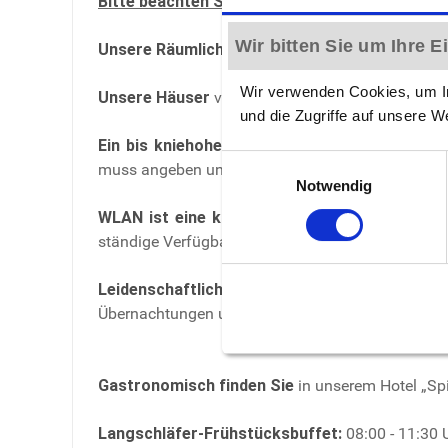
Bitte beachten Sie:
Wir bitten Sie um Ihre 
Unsere Räumlichkeiten sind rauchfrei
und verfü
Wir verwenden Cookies, um In
Unsere Häuser
verfügen über
keinen
Fahrstuhl. 
und die Zugriffe auf unsere W
Ein bis kniehoher, hotelerfahrener( !!!) Hund
p
Einwilligungsauswahl
muss angeben und vom Hotel schriftlich bestätigt
Notwendig
WLAN ist eine kostenlose Zusatzleistung un
ständige Verfügbarkeit nicht garantieren!
Leidenschaftliche Urlaubstage
während der Fe
Übernachtungen und Silvester in allen Unterkünf
Gastronomisch finden Sie
in unserem Hotel „Spi
Langschläfer-Frühstücksbuffet:
08:00 - 11:30 