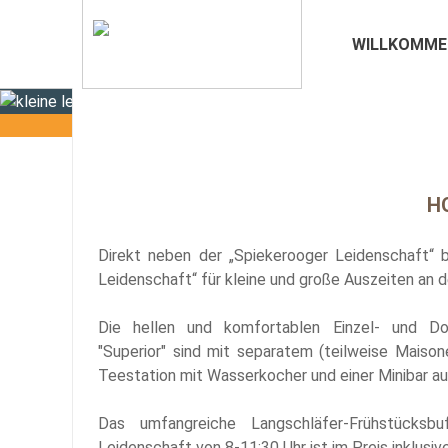
WILLKOMME
H
Direkt neben der „Spiekerooger Leidenschaft“ b
Leidenschaft“ für kleine und große Auszeiten an 
Die hellen und komfortablen Einzel- und Do
"Superior" sind mit separatem (teilweise Maiso
Teestation mit Wasserkocher und einer Minibar a
Das umfangreiche Langschläfer-Frühstücksbu
Leidenschaft von 8-11:30 Uhr ist im Preis inklusive