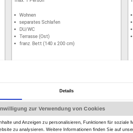
max. 1 Person
Wohnen
separates Schlafen
DU/WC
Terrasse (Ost)
franz. Bett (140 x 200 cm)
Details
Einzelzimmer Superior 105
Einwilligung zur Verwendung von Cookies
halte und Anzeigen zu personalisieren, Funktionen für soziale 
ebsite zu analysieren. Weitere Informationen finden Sie auf uns