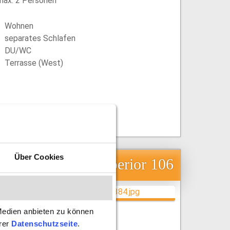
max. 2 Personen
Wohnen
separates Schlafen
DU/WC
Terrasse (West)
Über Cookies
Doppelzimmer Superior 106
Medien anbieten zu können
erer
Datenschutzseite
.