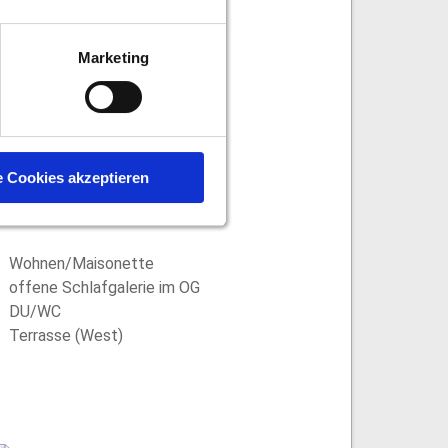
Marketing
e Cookies akzeptieren
Erd- und Obergeschoss 23qm
max. 2 Personen
Wohnen/Maisonette
offene Schlafgalerie im OG
DU/WC
Terrasse (West)