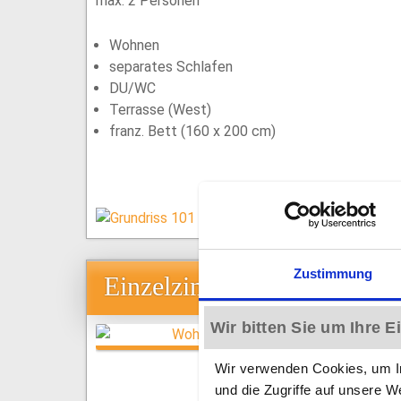
max. 2 Personen
Wohnen
separates Schlafen
DU/WC
Terrasse (West)
franz. Bett (160 x 200 cm)
Zustimmung
Einzelzimmer Superior 104
Wir bitten Sie um Ihre 
Wir verwenden Cookies, um In
und die Zugriffe auf unsere W