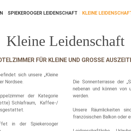
N
SPIEKEROOGER LEIDENSCHAFT
KLEINE LEIDENSCHAF
Kleine Leidenschaft
OTELZIMMER FÜR KLEINE UND GROSSE AUSZEIT
efindet sich unsere „Kleine
der Nordsee.
Die Sonnenterrasse der „S
nebenan und können von u
ppelzimmer der Kategorie
werden.
nette) Schlafraum, Kaffee-/
usgestattet.
Unsere Räumlickeiten sin
französischen Balkon oder e
ffet in der Spiekerooger
.
Leidenschaftliche Urla